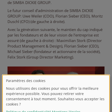
de SIMBA DICKIE GROUP.
Le futur conseil d’administration de SIMBA DICKIE
GROUP: Uwe Weiler (COO), Florian Sieber (CEO), Moritz
Duschl (CFO) (de gauche à droite).
Avec la génération suivante, le maintien du cap indiqué
par les fondateurs et de leur vision de l’entreprise est
assuré (de gauche à droite) : Maximilian Stork (Director
Product Management & Design), Florian Sieber (CEO),
Michael Sieber (fondateur et actionnaire de la société),
Felix Stork (Group Director Marketing).