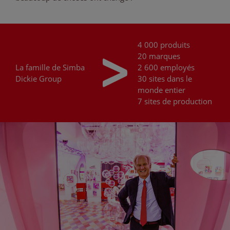
4 000 produits
20 marques
La famille de
Simba
2 600 employés
Dickie Group
30 sites dans le
monde entier
7 sites de production