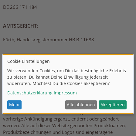
DE 266 171 184
AMTSGERICHT:
Fürth, Handelsregisternummer HR B 11688
HAFTUNGSAUSSCHLUSS
Die bereitgestellten Informationen auf dieser Website wurden
sorgfältig geprüft und werden regelmäßig aktualisiert. Jedoch
kann keine Garantie dafür übernommen werden, dass alle
Angaben zu jeder Zeit vollständig, richtig und in letzter
Aktualität dargestellt sind. Dies gilt insbesondere für alle
Verbindungen („Links“) zu anderen Websites, auf die direkt
oder indirekt verwiesen wird. Alle Angaben können ohne
vorherige Ankündigung ergänzt, entfernt oder geändert
werden. Alle auf dieser Website genannten Produktnamen,
Produktbezeichnungen und Logos sind eingetragene