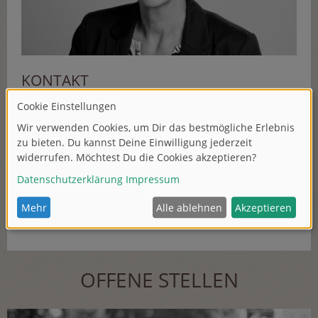
KONTAKT
Frau Anja Fees
SIMBA-DICKIE-GROUP GmbH
Werkstraße 1
90765 Fürth
T +49 911 9765-255
F +49 911 9765-500
E
a
.f
e
e
s@s
i
mb
a
-di
c
kie
.c
om
OFFENE STELLEN