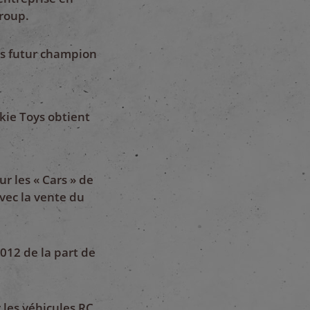
Group.
rs futur champion
ckie Toys obtient
ur les « Cars » de
avec la vente du
2012 de la part de
 les véhicules RC.