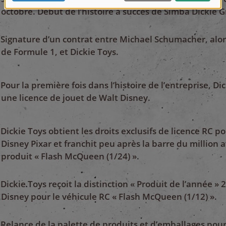
octobre. Début de l’histoire à succès de Simba Dickie 
Signature d’un contrat entre Michael Schumacher, alo
de Formule 1, et Dickie Toys.
Pour la première fois dans l’histoire de l’entreprise, Di
une licence de jouet de Walt Disney.
Dickie Toys obtient les droits exclusifs de licence RC po
Disney Pixar et franchit peu après la barre du million 
produit « Flash McQueen (1/24) ».
Dickie Toys reçoit la distinction « Produit de l’année » 
Disney pour le véhicule RC « Flash McQueen (1/12) ».
Relance de la palette de produits et d’emballages pour