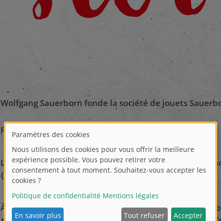
Wolfgang Sauerborn fonde la société de jouets Sauerb
Fondation de Dickie Toys Hong Kong.
La société est renommée Dickie Spielzeug (Deutschland
(International).
À l’âge de 49 ans, M. Sauerborn meurt tragiquement lo
s’écrase à l’aéroport de Cologne. Simba Toys reprend l