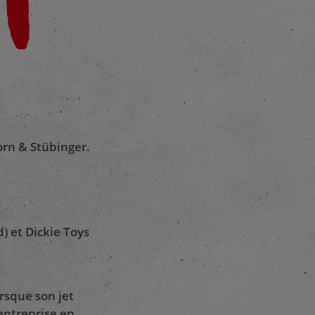
orn & Stübinger.
) et Dickie Toys
rsque son jet
’entreprise en